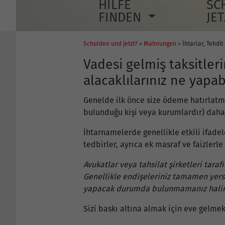
HILFE
SC
FINDEN
JE
Schulden und jetzt?
>
Mahnungen
> İhtarlar, Tehdi
Vadesi gelmiş taksitle
alacaklılarınız ne yapab
Genelde ilk önce size ödeme hatırlatmas
bulunduğu kişi veya kurumlardır) daha 
İhtarnamelerde genellikle etkili ifade
tedbirler, ayrıca ek masraf ve faizlerle 
Avukatlar veya tahsilat şirketleri ta
Genellikle endişeleriniz tamamen yers
yapacak durumda bulunmamanız halinde
Sizi baskı altına almak için eve gelmek