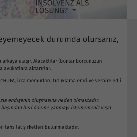
S
INSOLVENZ ALS
LÖSUNG?
 ödeyemeyecek durumda olursanız,
a arkaya ulaşır. Alacaklılar (bunlar borcunuzun
a avukatlara aktarırlar.
f SCHUFA, icra memurları, tutuklama emri ve vesaire edli
fazla endişenin oluşmasına neden olmaktadır.
 en başından beri ödeme yapmayı istememeniz veya
en tahsilat şirketleri bulunmaktadır.