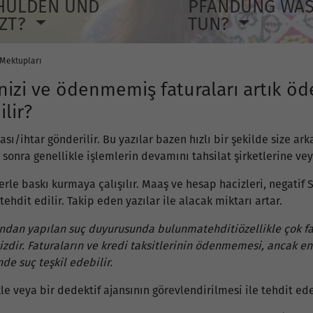
HULDEN UND
PFÄNDUNG WA
TZT?
TUN?
t Mektupları
rinizi ve ödenmemiş faturaları artık
ilir?
ı/ihtar gönderilir. Bu yazılar bazen hızlı bir şekilde size ark
sonra genellikle işlemlerin devamını tahsilat şirketlerine vey
lerle baskı kurmaya çalışılır. Maaş ve hesap hacizleri, negati
tehdit edilir. Takip eden yazılar ile alacak miktarı artar.
rafından yapılan suç duyurusunda bulunmatehditiözellikle çok 
izdir. Faturaların ve kredi taksitlerinin ödenmemesi, ancak
 suç teşkil edebilir.
le veya bir dedektif ajansının görevlendirilmesi ile tehdit ed