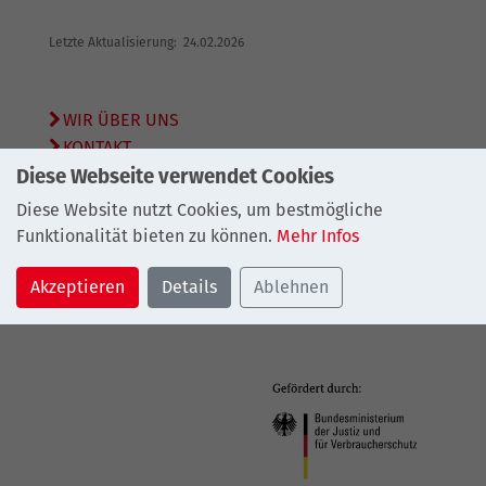
Letzte Aktualisierung: 24.02.2026
WIR ÜBER UNS
KONTAKT
SITEMAP
Diese Webseite verwendet Cookies
DATENSCHUTZ
Diese Website nutzt Cookies, um bestmögliche
IMPRESSUM
Funktionalität bieten zu können.
Mehr Infos
© 2026
Bundesarbeitsgemeinschaft Schuldnerberatung
Akzeptieren
Details
Ablehnen
e.V.