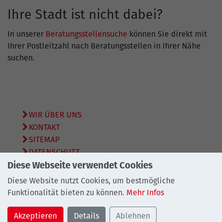
Ihre Stadt ist nicht dabei?
In unserer
Beratungsstellensuche
können Sie direkt mit
Ihrer Postleitzahl nach Beratungsstellen in Ihrer Nähe
suchen.
WIR ÜBER UNS
KONTAKT
SITEMAP
DATENSCHUTZ
IMPRESSUM
Diese Webseite verwendet Cookies
Diese Website nutzt Cookies, um bestmögliche
© 2026
Bundesarbeitsgemeinschaft Schuldnerberatung
Funktionalität bieten zu können.
Mehr Infos
e.V.
Akzeptieren
Details
Ablehnen