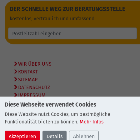
DER SCHNELLE WEG ZUR BERATUNGSSTELLE
kostenlos, vertraulich und umfassend
WIR ÜBER UNS
KONTAKT
SITEMAP
DATENSCHUTZ
IMPRESSUM
Diese Webseite verwendet Cookies
© 2026
Bundesarbeitsgemeinschaft Schuldnerberatung
Diese Website nutzt Cookies, um bestmögliche
e.V.
Funktionalität bieten zu können.
Mehr Infos
Akzeptieren
Details
Ablehnen