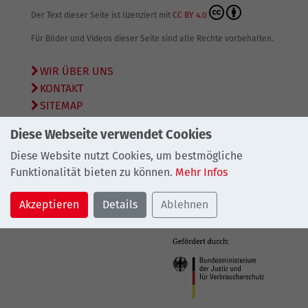
Der Text dieser Seite ist lizenziert mit
CC BY 4.0
Für Bilder und Videos dieser Seite sind alle Rechte vorbehalten.
WIR ÜBER UNS
KONTAKT
SITEMAP
DATENSCHUTZ
Diese Webseite verwendet Cookies
IMPRESSUM
Diese Website nutzt Cookies, um bestmögliche
© 2026
Bundesarbeitsgemeinschaft Schuldnerberatung
Funktionalität bieten zu können.
Mehr Infos
e.V.
Akzeptieren
Details
Ablehnen