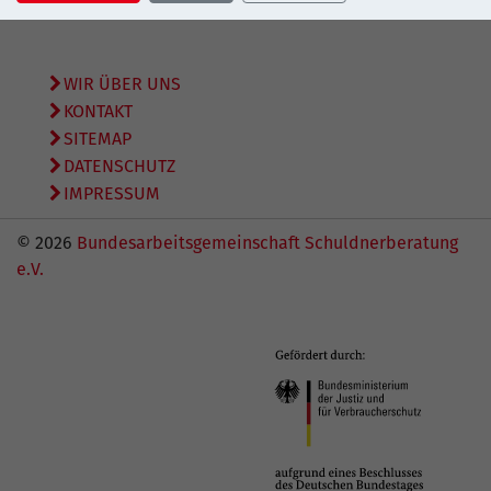
übernommen.
WIR ÜBER UNS
KONTAKT
SITEMAP
DATENSCHUTZ
IMPRESSUM
© 2026
Bundesarbeitsgemeinschaft Schuldnerberatung
e.V.