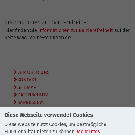
Informationen zur Barrierefreiheit
Hier finden Sie
Informationen zur Barrierefreiheit
auf der
Seite www.meine-schulden.de
WIR ÜBER UNS
KONTAKT
SITEMAP
DATENSCHUTZ
IMPRESSUM
Diese Webseite verwendet Cookies
© 2026
Bundesarbeitsgemeinschaft Schuldnerberatung
e.V.
Diese Website nutzt Cookies, um bestmögliche
Funktionalität bieten zu können.
Mehr Infos