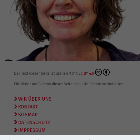
Der Text dieser Seite ist lizenziert mit
CC BY 4.0
Für Bilder und Videos dieser Seite sind alle Rechte vorbehalten.
WIR ÜBER UNS
KONTAKT
SITEMAP
DATENSCHUTZ
IMPRESSUM