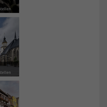
tellen
tellen