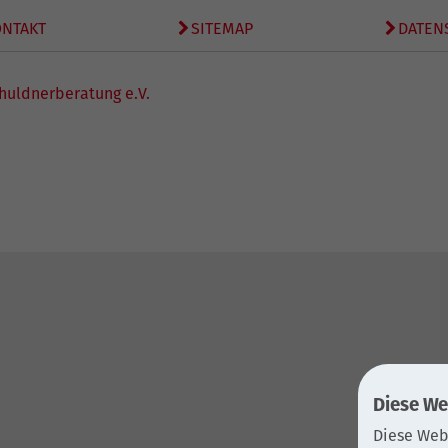
ONTAKT
SITEMAP
DATEN
huldnerberatung e.V.
Diese We
Diese Web