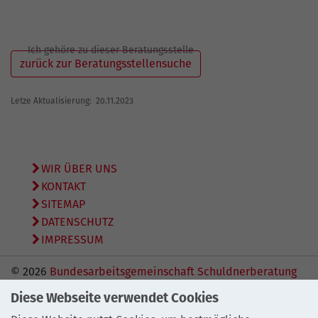
Ich gehöre zu dieser Beratungsstelle
zurück zur Beratungsstellensuche
Letze Aktualisierung: 20.11.2023
WIR ÜBER UNS
KONTAKT
SITEMAP
DATENSCHUTZ
IMPRESSUM
© 2026
Bundesarbeitsgemeinschaft Schuldnerberatung
e.V.
Diese Webseite verwendet Cookies