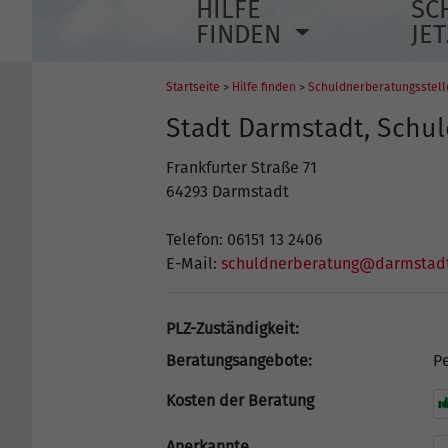
HILFE
SC
FINDEN
JE
Startseite
>
Hilfe finden
>
Schuldnerberatungsstel
Stadt Darmstadt, Schu
Frankfurter Straße 71
64293 Darmstadt
Telefon: 06151 13 2406
E-Mail:
schuldnerberatung@darmstad
PLZ-Zuständigkeit:
Beratungsangebote:
Pe
Kosten der Beratung
Anerkannte