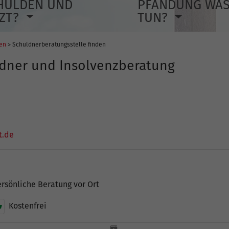
HULDEN UND
PFÄNDUNG WA
TZT?
TUN?
len
> Schuldnerberatungsstelle finden
ldner und Insolvenzberatung
t.de
rsönliche Beratung vor Ort
Kostenfrei