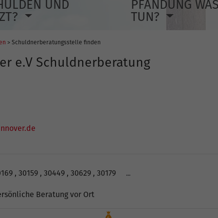
HULDEN UND
PFÄNDUNG WA
TZT?
TUN?
len
> Schuldnerberatungsstelle finden
er e.V Schuldnerberatung
annover.de
169 , 30159 , 30449 , 30629 , 30179
...
rsönliche Beratung vor Ort