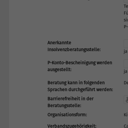
Te
Fü
si
P-
Anerkannte
Insolvenzberatungsstelle:
ja
P-Konto-Bescheinigung werden
ausgestellt:
ja
Beratung kann in folgenden
De
Sprachen durchgeführt werden:
Barrierefreiheit in der
Beratungsstelle:
Organisationsform:
Ki
Verbandszugehörigkeit:
Ca