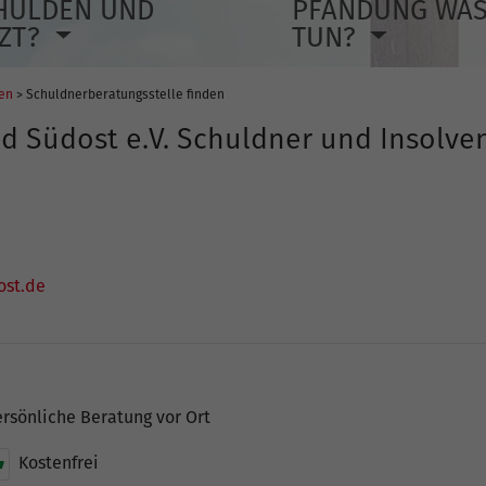
HULDEN UND
PFÄNDUNG WA
TZT?
TUN?
len
> Schuldnerberatungsstelle finden
nd Südost e.V. Schuldner und Insolv
ost.de
rsönliche Beratung vor Ort
Kostenfrei