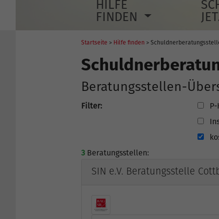
HILFE
SC
FINDEN
JE
Startseite
>
Hilfe finden
> Schuldnerberatungsstel
Schuldnerberatun
Beratungsstellen-Über
Filter:
P-
In
ko
3
Beratungsstellen:
SIN e.V. Beratungsstelle Cot