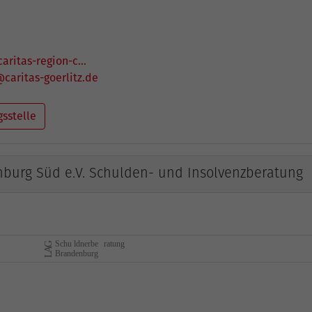
caritas-region-c…
caritas-goerlitz.de
gsstelle
burg Süd e.V. Schulden- und Insolvenzberatung