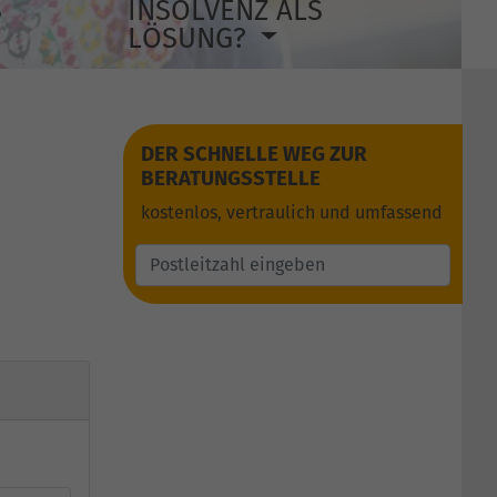
S
INSOLVENZ ALS
LÖSUNG?
DER SCHNELLE WEG ZUR
BERATUNGSSTELLE
kostenlos, vertraulich und umfassend