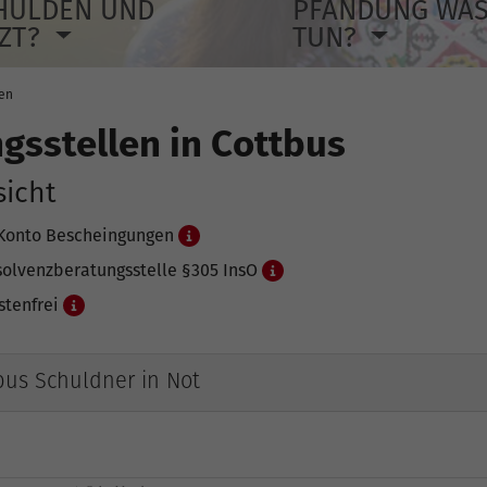
HULDEN UND
PFÄNDUNG WA
TZT?
TUN?
len
gsstellen in Cottbus
sicht
Konto Bescheingungen
solvenzberatungsstelle §305 InsO
stenfrei
tbus Schuldner in Not