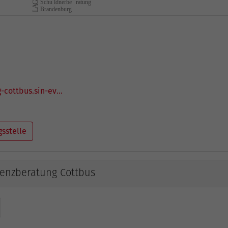
-cottbus.sin-ev…
gsstelle
venzberatung Cottbus