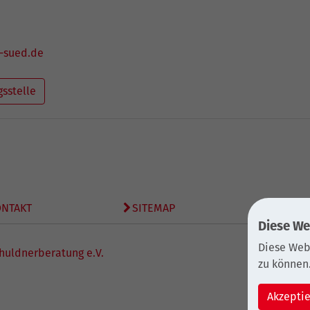
-sued.de
gsstelle
ONTAKT
SITEMAP
DATEN
Diese We
Diese Web
huldnerberatung e.V.
zu können
Akzepti