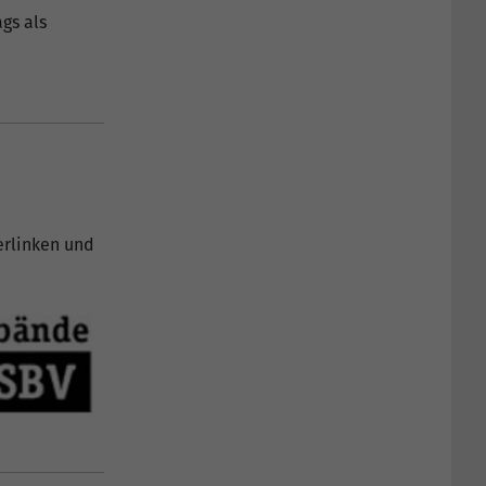
gs als
erlinken und