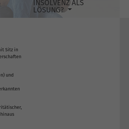
S
INSOLVENZ ALS
LÖSUNG?
t Sitz in
erschaften
en) und
nerkannten
tätischer,
 hinaus