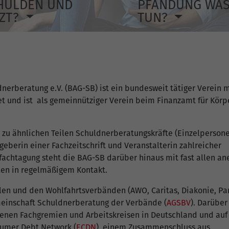
HULDEN UND
PFÄNDUNG WA
TZT?
TUN?
erberatung e.V. (BAG-SB) ist ein bundesweit tätiger Verein mi
et und ist als gemeinnütziger Verein beim Finanzamt für Körp
d zu ähnlichen Teilen Schuldnerberatungskräfte (Einzelperson
eberin einer Fachzeitschrift und Veranstalterin zahlreicher
fachtagung steht die BAG-SB darüber hinaus mit fast allen a
len in regelmäßigem Kontakt.
n und den Wohlfahrtsverbänden (AWO, Caritas, Diakonie, Pari
meinschaft Schuldnerberatung der Verbände (
AGSBV
). Darüber
denen Fachgremien und Arbeitskreisen in Deutschland und auf
umer Debt Network (
ECDN
), einem Zusammenschluss aus