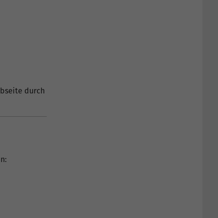
ebseite durch
n: