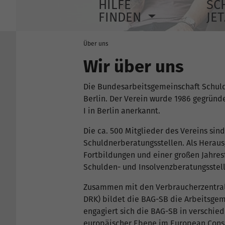
HILFE
SC
FINDEN
JE
Über uns
Wir über uns
Die Bundesarbeitsgemeinschaft Schuldn
Berlin. Der Verein wurde 1986 gegründ
I in Berlin anerkannt.
Die ca. 500 Mitglieder des Vereins sin
Schuldnerberatungsstellen. Als Herausg
Fortbildungen und einer großen Jahres
Schulden- und Insolvenzberatungsstel
Zusammen mit den Verbraucherzentrale
DRK) bildet die BAG-SB die Arbeitsge
engagiert sich die BAG-SB in verschie
europäischer Ebene im European Cons