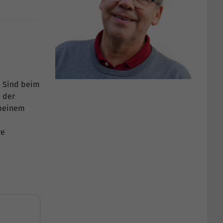
. Sind beim
 der
 meinem
re