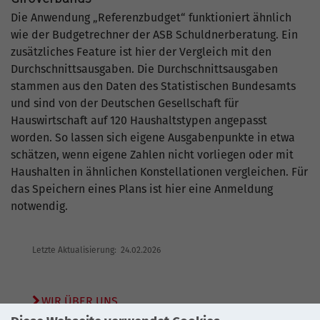
Die Anwendung „Referenzbudget“ funktioniert ähnlich
wie der Budgetrechner der ASB Schuldnerberatung. Ein
zusätzliches Feature ist hier der Vergleich mit den
Durchschnittsausgaben. Die Durchschnittsausgaben
stammen aus den Daten des Statistischen Bundesamts
und sind von der Deutschen Gesellschaft für
Hauswirtschaft auf 120 Haushaltstypen angepasst
worden. So lassen sich eigene Ausgabenpunkte in etwa
schätzen, wenn eigene Zahlen nicht vorliegen oder mit
Haushalten in ähnlichen Konstellationen vergleichen. Für
das Speichern eines Plans ist hier eine Anmeldung
notwendig.
Letzte Aktualisierung: 24.02.2026
WIR ÜBER UNS
KONTAKT