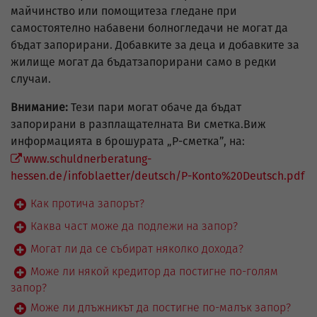
майчинство или помощитеза гледане при
самостоятелно набавени болногледачи не могат да
бъдат запорирани. Добавките за деца и добавките за
жилище могат да бъдатзапорирани само в редки
случаи.
Внимание:
Тези пари могат обаче да бъдат
запорирани в разплащателната Ви сметка.Виж
информацията в брошурата „Р-сметка”, на:
www.schuldnerberatung-
hessen.de/infoblaetter/deutsch/P-Konto%20Deutsch.pdf
Как протича запорът?
Каква част може да подлежи на запор?
Могат ли да се събират няколко дохода?
Може ли някой кредитор да постигне по-голям
запор?
Може ли длъжникът да постигне по-малък запор?