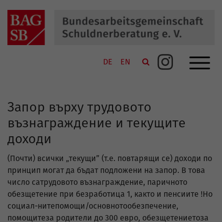
Navigation schließen
Navi
SUCHE
Suche
DE
EN
Link zu Instagram
KONTAKT
SITEMAP
Запор върху трудовото
DATENSCHUTZ
възнаграждение и текущите
доходи
IMPRESSUM
(Почти) всички „текущи” (т.е. повтарящи се) доходи по
принцип могат да бъдат подложени на запор. В това
число сатрудовото възнаграждение, паричното
обезщетение при безработица 1, както и пенсиите !Но
социал-нитепомощи/основнотообезпечение,
помощитеза родители до 300 евро, обезщетениетоза