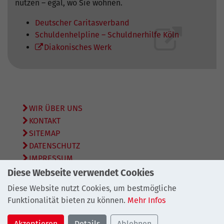
nutzen – egal, wo Sie wohnen.
Deutscher Caritasverband
Schuldenhelpline – Schuldnerhilfe Köln
Diakonisches Werk
WIR ÜBER UNS
KONTAKT
SITEMAP
DATENSCHUTZ
IMPRESSUM
Diese Webseite verwendet Cookies
© 2026
Bundesarbeitsgemeinschaft Schuldnerberatung
Diese Website nutzt Cookies, um bestmögliche
e.V.
Funktionalität bieten zu können.
Mehr Infos
Akzeptieren
Details
Ablehnen