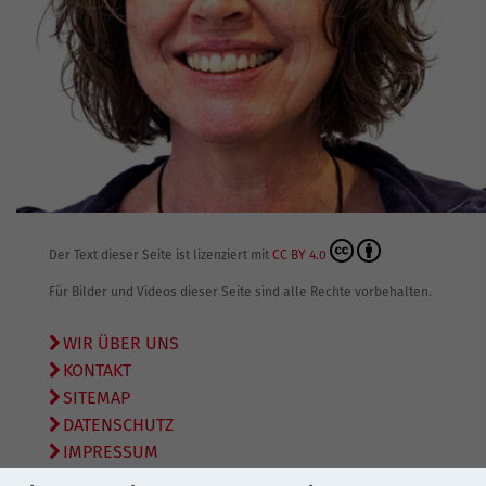
Der Text dieser Seite ist lizenziert mit
CC BY 4.0
Für Bilder und Videos dieser Seite sind alle Rechte vorbehalten.
WIR ÜBER UNS
KONTAKT
SITEMAP
DATENSCHUTZ
IMPRESSUM