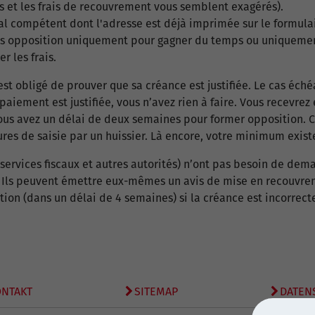
êts et les frais de recouvrement vous semblent exagérés).
al compétent dont l'adresse est déjà imprimée sur le formula
as opposition uniquement pour gagner du temps ou uniquemen
 les frais.
est obligé de prouver que sa créance est justifiée. Le cas éché
aiement est justifiée, vous n’avez rien à faire. Vous recevrez 
vous avez un délai de deux semaines pour former opposition. 
es de saisie par un huissier. Là encore, votre minimum existen
(services fiscaux et autres autorités) n’ont pas besoin de de
l. Ils peuvent émettre eux-mêmes un avis de mise en recouvr
on (dans un délai de 4 semaines) si la créance est incorrect
ONTAKT
SITEMAP
DATEN