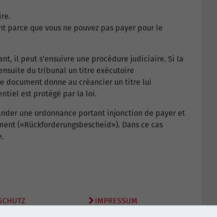
ire.
t parce que vous ne pouvez pas payer pour le
ant, il peut s’ensuivre une procédure judiciaire. Si la
ensuite du tribunal un titre exécutoire
Ce document donne au créancier un titre lui
tiel est protégé par la loi.
mander une ordonnance portant injonction de payer et
ement («Rückforderungsbescheid»). Dans ce cas
e.
SCHUTZ
IMPRESSUM