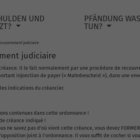
HULDEN UND
PFÄNDUNG WA
TZT?
TUN?
ecouvrement judiciaire
ment judiciaire
a créance. Il le fait normalement par une procédure de recouvr
ortant injonction de payer (« Mahnbescheid »), dans une envel
 les indications du créancier.
ions contenues dans cette ordonnance !
de créance indiqué !
vous ne savez pas d'où vient cette créance, vous devez FORM
d'opposition joint à l'ordonnance. Il vous suffit de cocher si 