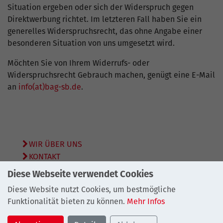
Situation ergeben oder sich der Widerspruch gegen
Direktwerbung richtet. Im letzteren Fall haben Sie ein
generelles Widerspruchsrecht, das ohne Angabe einer
besonderen Situation von uns umgesetzt wird.
Möchten Sie von Ihrem Widerrufs- oder
Widerspruchsrecht Gebrauch machen, genügt eine E-Mail
an
info(at)bag-sb.de
.
WIR ÜBER UNS
KONTAKT
SITEMAP
Diese Webseite verwendet Cookies
DATENSCHUTZ
Diese Website nutzt Cookies, um bestmögliche
IMPRESSUM
Funktionalität bieten zu können.
Mehr Infos
© 2026
Bundesarbeitsgemeinschaft Schuldnerberatung