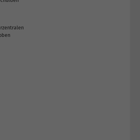
 Schulden
rzentralen
 oben