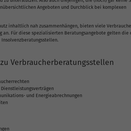
 zu unterstützen. Also auch diejenigen, die (noch) gar keine
 unübersichtlichen Angeboten und Durchblick bei komplexen
utz inhaltlich nah zusammenhängen, bieten viele Verbrauche
 an. Für diese spezialisierten Beratungsangebote gelten die
 Insolvenzberatungsstellen.
 zu Verbraucherberatungsstellen
aucherrechten
 Dienstleistungsverträgen
munikations- und Energieabrechnungen
iten
ungen