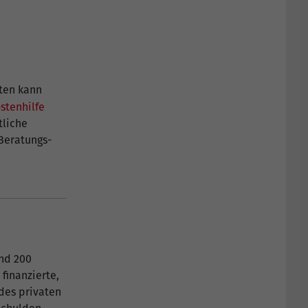
ten kann
stenhilfe
tliche
 Beratungs-
und 200
finanzierte,
 des privaten