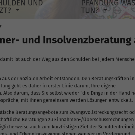
HULDEN UND
PFÄNDUNG WA
TZT?
TUN?
r
dner- und Insolvenzberatung
d damit ist auch der Weg aus den Schulden bei jedem Mensche
h aus der Sozialen Arbeit entstanden. Den Beratungskräften in
ung geht es daher in erster Linie darum, Ihre eigene
 Also darum, dass Sie selbst wieder "die Dinge in der Hand h
espräche, mit Ihnen gemeinsam werden Lösungen entwickelt.
istische Beratungsangebote zum Zwangsvollstreckungsrecht o
schaftliche Beratungen zu Einnahmen-/Überschussrechnungen
glicherweise auch zum kurzfristigen Ziel der Schuldenfreiheit
ums- und Erkenntnisgewinne stehen weniger im Vordergrund.