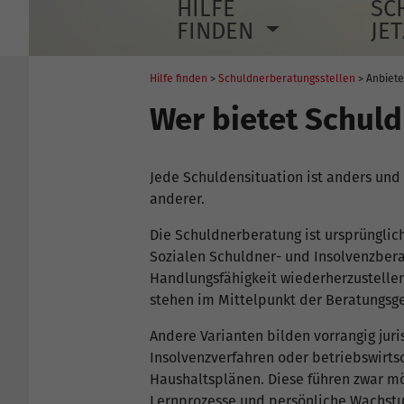
HILFE
SC
FINDEN
JE
Hilfe finden
>
Schuldnerberatungsstellen
> Anbiete
Wer bietet Schul
Jede Schuldensituation ist anders un
anderer.
Die Schuldnerberatung ist ursprünglic
Sozialen Schuldner- und Insolvenzberat
Handlungsfähigkeit wiederherzustellen.
stehen im Mittelpunkt der Beratungsg
Andere Varianten bilden vorrangig jur
Insolvenzverfahren oder betriebswirt
Haushaltsplänen. Diese führen zwar mö
Lernprozesse und persönliche Wachst