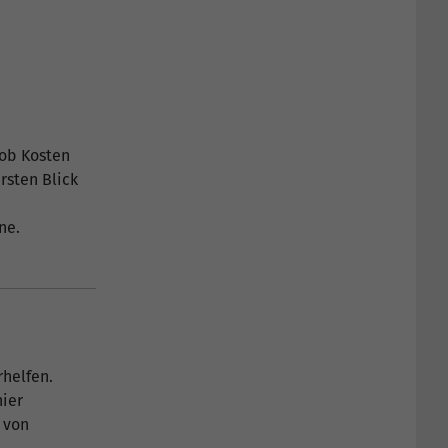
 ob Kosten
rsten Blick
une.
helfen.
hier
 von