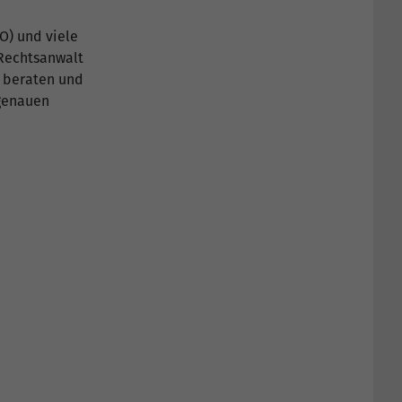
O) und viele
 Rechtsanwalt
h beraten und
 genauen