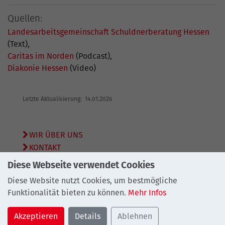
Quellen:
Landesarbeitsgemeinschaft Schuldnerberatung Hessen
(Text),
Caritas im Norden
(Podcast),
Diakonie Hessen
(Video)
Letzte Aktualisierung: 14.01.2026
WIR ÜBER UNS
KONTAKT
SITEMAP
Diese Webseite verwendet Cookies
DATENSCHUTZ
Diese Website nutzt Cookies, um bestmögliche
IMPRESSUM
Funktionalität bieten zu können.
Mehr Infos
© 2026
Bundesarbeitsgemeinschaft Schuldnerberatung
Akzeptieren
Details
Ablehnen
e.V.