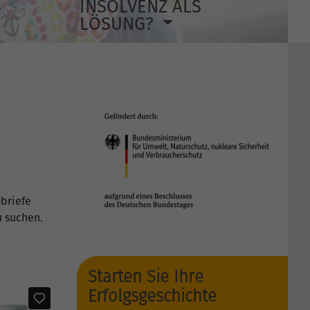
S
INSOLVENZ ALS
LÖSUNG?
obriefe
u suchen.
Starten Sie Ihre
Erfolgsgeschichte