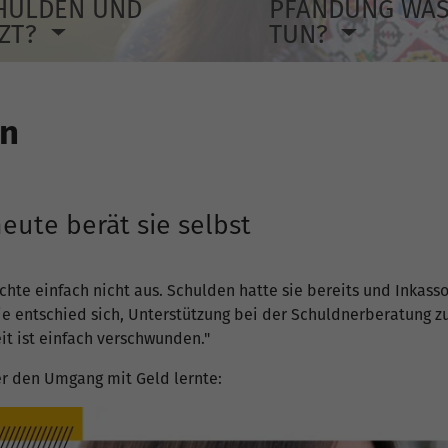
HULDEN UND
PFÄNDUNG WA
TZT?
TUN?
en
heute berät sie selbst
hte einfach nicht aus. Schulden hatte sie bereits und Inkass
ie entschied sich, Unterstützung bei der Schuldnerberatung z
eit ist einfach verschwunden."
ter den Umgang mit Geld lernte: