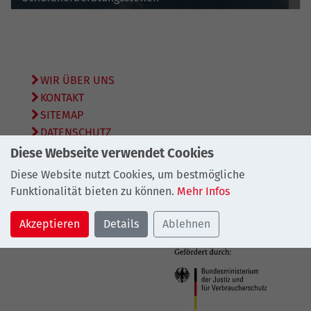
WIR ÜBER UNS
KONTAKT
SITEMAP
DATENSCHUTZ
IMPRESSUM
Diese Webseite verwendet Cookies
Diese Website nutzt Cookies, um bestmögliche
© 2026
Bundesarbeitsgemeinschaft Schuldnerberatung
Funktionalität bieten zu können.
Mehr Infos
e.V.
Akzeptieren
Details
Ablehnen