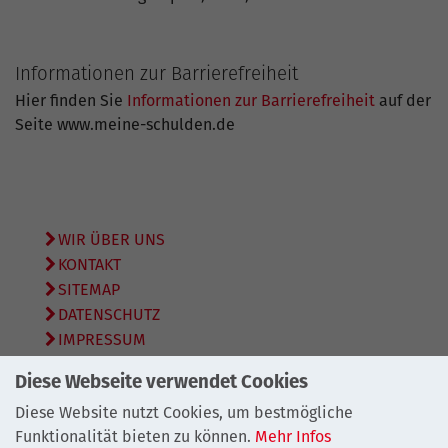
Informationen zur Barrierefreiheit
Hier finden Sie
Informationen zur Barrierefreiheit
auf der
Seite www.meine-schulden.de
WIR ÜBER UNS
KONTAKT
SITEMAP
DATENSCHUTZ
IMPRESSUM
Diese Webseite verwendet Cookies
© 2026
Bundesarbeitsgemeinschaft Schuldnerberatung
e.V.
Diese Website nutzt Cookies, um bestmögliche
Funktionalität bieten zu können.
Mehr Infos