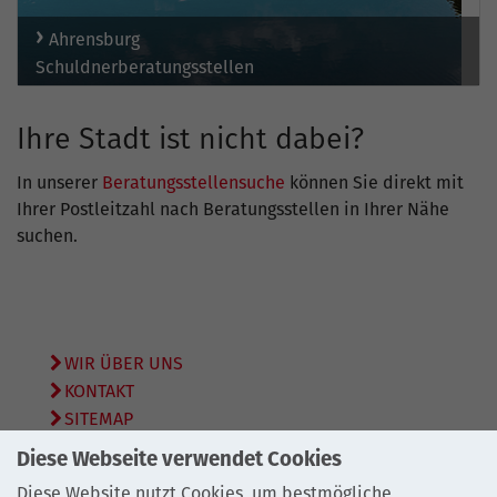
Ahrensburg
Schuldnerberatungsstellen
Ihre Stadt ist nicht dabei?
In unserer
Beratungsstellensuche
können Sie direkt mit
Ihrer Postleitzahl nach Beratungsstellen in Ihrer Nähe
suchen.
WIR ÜBER UNS
KONTAKT
SITEMAP
DATENSCHUTZ
Diese Webseite verwendet Cookies
IMPRESSUM
Diese Website nutzt Cookies, um bestmögliche