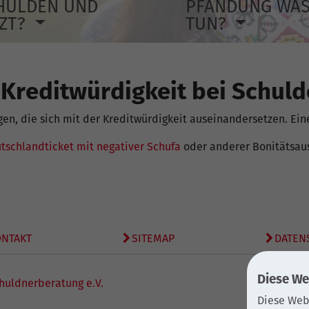
HULDEN UND
PFÄNDUNG WA
TZT?
TUN?
Kreditwürdigkeit bei Schuld
gen, die sich mit der Kreditwürdigkeit auseinandersetzen. Eine
tschlandticket mit negativer Schufa
oder anderer Bonitätsau
ONTAKT
SITEMAP
DATEN
Diese We
huldnerberatung e.V.
Diese Web