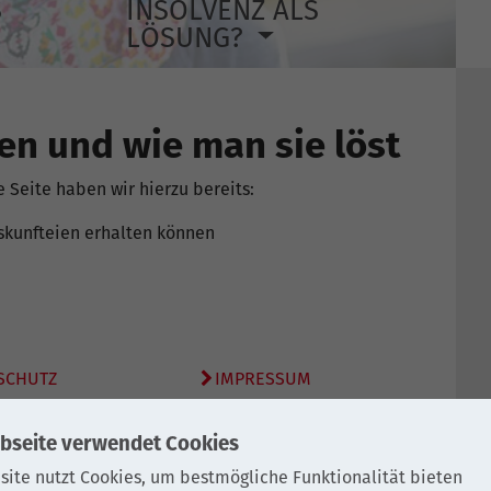
S
INSOLVENZ ALS
LÖSUNG?
en und wie man sie löst
 Seite haben wir hierzu bereits:
skunfteien erhalten können
SCHUTZ
IMPRESSUM
bseite verwendet Cookies
site nutzt Cookies, um bestmögliche Funktionalität bieten