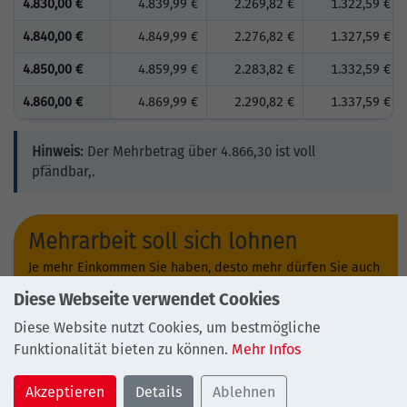
4.830,00 €
4.839,99 €
2.269,82 €
1.322,59 €
4.840,00 €
4.849,99 €
2.276,82 €
1.327,59 €
4.850,00 €
4.859,99 €
2.283,82 €
1.332,59 €
4.860,00 €
4.869,99 €
2.290,82 €
1.337,59 €
Hinweis:
Der Mehrbetrag über 4.866,30 ist voll
pfändbar,.
Mehrarbeit soll sich lohnen
Je mehr Einkommen Sie haben, desto mehr dürfen Sie auch
behalten. Auch Überstunden sind nicht voll pfändbar.
Diese Webseite verwendet Cookies
Diese Website nutzt Cookies, um bestmögliche
Funktionalität bieten zu können.
Mehr Infos
Akzeptieren
Details
Ablehnen