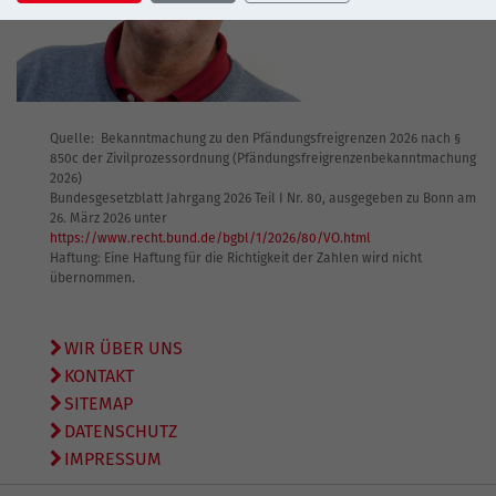
Quelle: Bekanntmachung zu den Pfändungsfreigrenzen 2026 nach §
850c der Zivilprozessordnung (Pfändungsfreigrenzenbekanntmachung
2026)
Bundesgesetzblatt Jahrgang 2026 Teil I Nr. 80, ausgegeben zu Bonn am
26. März 2026 unter
https://www.recht.bund.de/bgbl/1/2026/80/VO.html
Haftung: Eine Haftung für die Richtigkeit der Zahlen wird nicht
übernommen.
WIR ÜBER UNS
KONTAKT
SITEMAP
DATENSCHUTZ
IMPRESSUM